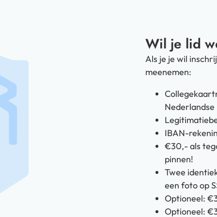
Wil je lid 
Als je je wil insch
meenemen:
Collegekaartn
Nederlandse 
Legitimatiebe
IBAN-rekeni
€30,- als teg
pinnen!
Twee identiek
een foto op 
Optioneel: €30
Optioneel: €3