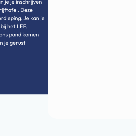
 je je inschrijven
rijftafel. Deze
rdieping. Je kan je
bij het LEF.
ar ons pand komen
n je gerust