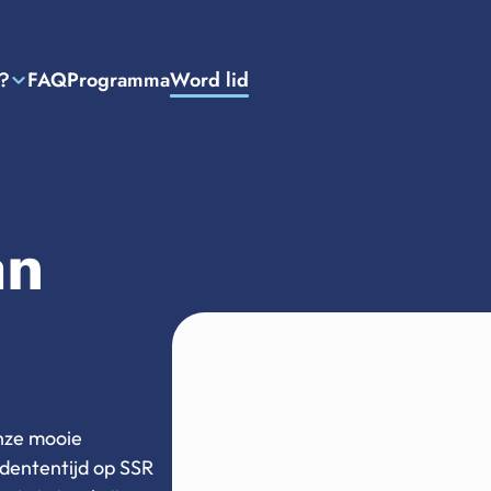
?
FAQ
Programma
Word lid
an
onze mooie
tudententijd op SSR