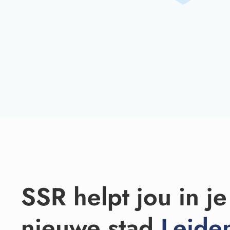
SSR helpt jou in je
nieuwe stad
Leide