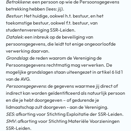
Betrokkene
: een persoon op wie de Persoonsgegevens
betrekking hebben (lees: jij).
Bestuur
: Het huidige, ookwel h.t. bestuur, en het
toekomstige bestuur, ookwel f.t. bestuur, van
studentenvereniging SSR-Leiden.
Datalek
: een inbreuk op de beveiliging van
persoonsgegevens, die leidt tot enige ongeoorloofde
verwerking daarvan.
Grondslag
: de reden waarom de Vereniging de
Persoonsgegevens rechtmatig mag verwerken. De
mogelijke grondslagen staan uiteengezet in artikel 6 lid 1
van de AVG.
Persoonsgegevens
: de gegevens waarmee jij direct of
indirect kan worden geïdentificeerd als natuurlijk persoon
en die je hebt doorgegeven – of gedurende je
lidmaatschap zult doorgeven - aan de Vereniging.
SES
: afkorting voor Stichting Exploitatie der SSR-Leiden.
SMV
: afkorting voor Stichting Materiële Voorzieningen
SSR-Leiden.